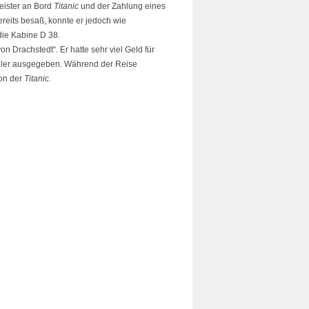
eister an Bord
Titanic
und der Zahlung eines
ereits besaß, konnte er jedoch wie
die Kabine D 38.
 Drachstedt“. Er hatte sehr viel Geld für
ller ausgegeben. Während der Reise
on der
Titanic
.