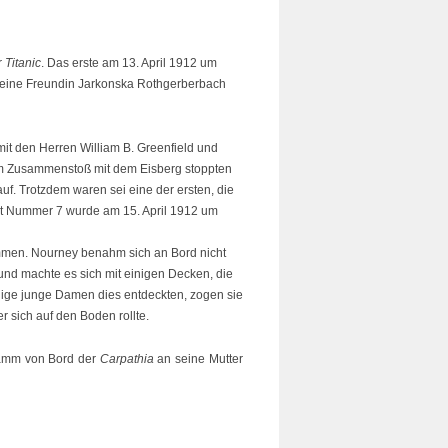
r
Titanic
. Das erste am 13. April 1912 um
seine Freundin Jarkonska Rothgerberbach
mit den Herren William B. Greenfield und
m Zusammenstoß mit dem Eisberg stoppten
uf. Trotzdem waren sei eine der ersten, die
ot Nummer 7 wurde am 15. April 1912 um
en. Nourney benahm sich an Bord nicht
und machte es sich mit einigen Decken, die
nige junge Damen dies entdeckten, zogen sie
r sich auf den Boden rollte.
ramm von Bord der
Carpathia
an seine Mutter