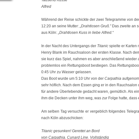
Alfred
Während der Reise schickte der zwei Telegramme von de
12:20 an seine Mutter:
„Drahtlosen Gruß.”
Das zweite an 
aus Köln:
„Drahtlosen Kuss in liebe Alfred.“
In der Nacht des Untergangs der
Titanic
spielte er Karten 
Henry Blank im Rauchsaloon der ersten Klasse. Nach de
sie kurz das Spiel, nahmen es aber anschließend wieder a
problemlos ein Rettungsboot bestiegen. Das Rettungsbo
0:45 Uhr zu Wasser gelassen.
Das Boot wurde um 5:10 Uhr von der
Carpathia
aufgenomm
sehr höflich. Nach dem Essen ging er in den Rauchsalon 
für andere Überlebende gedacht waren, gemütlich. Als ei
ihm die Decken unter ihm weg, was zur Folge hatte, dass e
Am selben Tag versuchte er vergeblich folgendes Teleg
nach Köln abzuschicken:
Titanic gesunken! Gerettet an Bord
von Carpathia. Cunard Line. Vollständig