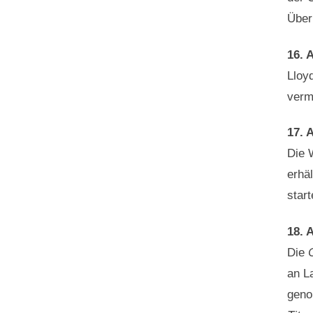
Über
16. A
Lloy
verm
17. A
Die 
erhä
star
18. A
Die
an L
geno