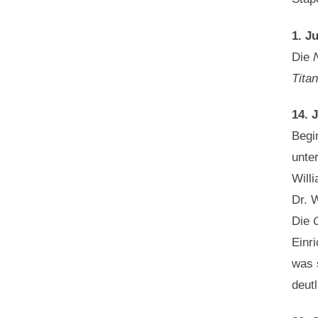
1. J
Die
Titan
14. 
Begi
unte
Will
Dr. W
Die
Einri
was 
deutl