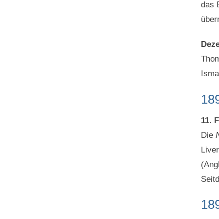
das 
über
Dez
Thom
Isma
18
11. 
Die
Live
(Ang
Seitd
18