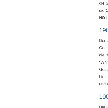
die
G
die
O
Höch
19
Der 
Ocea
die 
“Whi
Gesc
Line
und 
19
Die 