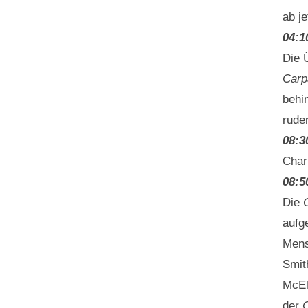
ab j
04:1
Die 
Carp
behi
rude
08:3
Char
08:5
Die
aufg
Mens
Smit
McEl
der
C