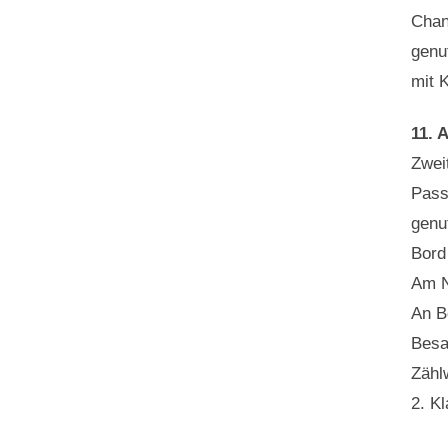
Chan
genu
mit 
11. A
Zwei
Pass
genu
Bord
Am N
An B
Besa
Zähl
2. K