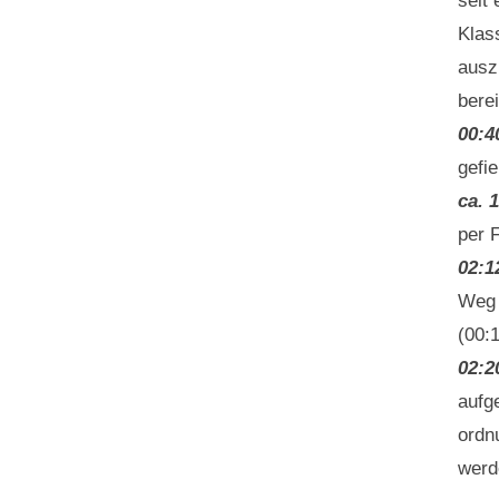
seit
Klas
ausz
berei
00:4
gefie
ca. 
per 
02:1
Weg 
(00:
02:2
aufge
ordn
werd