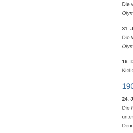
Die 
Olym
31. J
Die 
Olym
16. 
Kiel
19
24. 
Die
unte
Denn