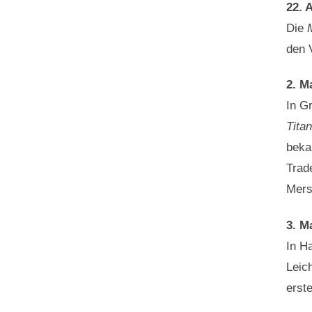
22. A
Die
den 
2. M
In G
Titan
beka
Trad
Mers
3. M
In H
Leic
erst