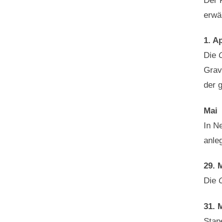
Der F
erwä
1. Ap
Die
Grav
der 
Mai
In N
anle
29. 
Die
31. 
Stap