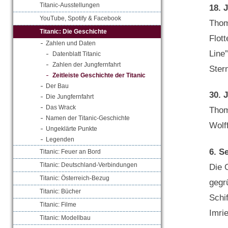
Titanic-Ausstellungen
18. 
YouTube, Spotify & Facebook
Thom
Titanic: Die Geschichte
Flot
Zahlen und Daten
Line
Datenblatt Titanic
Zahlen der Jungfernfahrt
Ster
Zeitleiste Geschichte der Titanic
Der Bau
30. 
Die Jungfernfahrt
Das Wrack
Thom
Namen der Titanic-Geschichte
Wolff
Ungeklärte Punkte
Legenden
6. S
Titanic: Feuer an Bord
Titanic: Deutschland-Verbindungen
Die 
Titanic: Österreich-Bezug
gegr
Titanic: Bücher
Schi
Titanic: Filme
Imri
Titanic: Modellbau