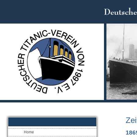
Zei
186
Home