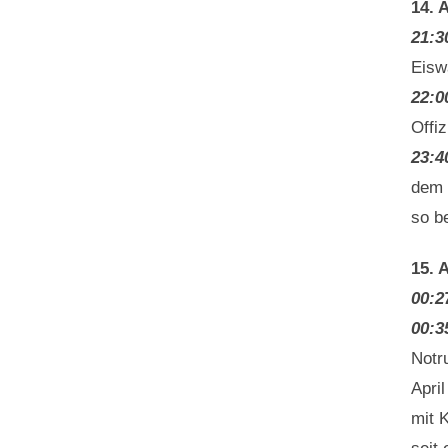
14. A
21:3
Eisw
22:0
Offi
23:4
dem 
so b
15. A
00:2
00:3
Notr
Apri
mit 