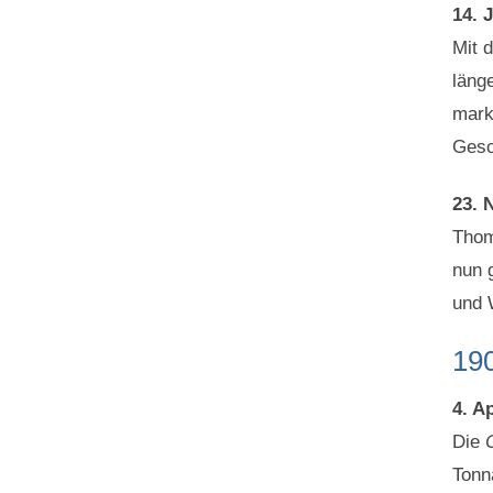
14. 
Mit 
länge
mark
Gesc
23. 
Thom
nun 
und 
19
4. Ap
Die
Tonn