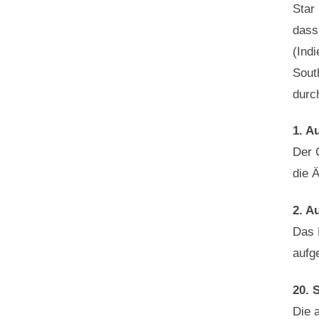
Star
dass
(Ind
Sout
durc
1. A
Der 
die 
2. A
Das 
aufg
20. 
Die 