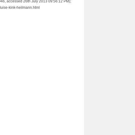
946, accessed 26th July 2013 09:56:12 PM);
/luise-kink-heilmann.html