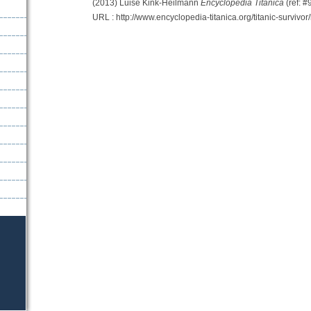
(2013) Luise Kink-Heilmann
Encyclopedia Titanica
(ref: #
URL : http://www.encyclopedia-titanica.org/titanic-survivor