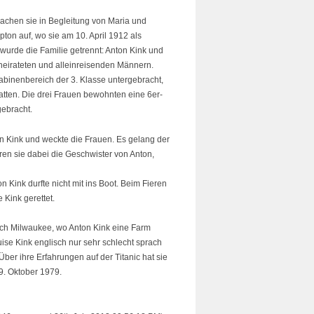
rachen sie in Begleitung von Maria und
on auf, wo sie am 10. April 1912 als
wurde die Familie getrennt: Anton Kink und
rheirateten und alleinreisenden Männern.
abinenbereich der 3. Klasse untergebracht,
atten. Die drei Frauen bewohnten eine 6er-
gebracht.
on Kink und weckte die Frauen. Es gelang der
ren sie dabei die Geschwister von Anton,
n Kink durfte nicht mit ins Boot. Beim Fieren
 Kink gerettet.
nach Milwaukee, wo Anton Kink eine Farm
se Kink englisch nur sehr schlecht sprach
Über ihre Erfahrungen auf der Titanic hat sie
9. Oktober 1979.