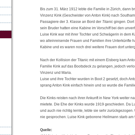
Bis zum 31. März 1912 lebte die Familie in Zürich, dann b
Vinzenz Kink (Geschwister von Anton Kink) nach Southampt
Passagiere der 3. Klasse an Bord der
Titanic
gingen. Dort 
sein Bruder hatten eine Kabine im Vorschiff bei den unve
Luise Kink war mit ihrer Tochter und Schwägerin in dem K
wo alleinreisende Frauen und Familien ihre Unterkünfte h
Kabine und es waren noch drei weitere Frauen dort unter
Nach der Kollision der Titanic mit einem Eisberg kam Ant
Familie Kink auf das Bootsdeck zu gelangen, jedoch verlo
Vinzenz und Maria.
Luise und ihre Tochter wurden in Boot 2 gesetzt, doch Anto
sprang Anton Kink einfach hinein und so wurde die Familie
Die Kinks reisten nach ihrer Ankunft in New York weiter 
mietete. Die Ehe der Kinks wurde 1919 geschieden. Da Lui
und auch nie richtig lernte, lebte sie sehr zurückgezogen. 
nie gesprochen. Luise Kink geborene Heilmann starb am 
Quelle: