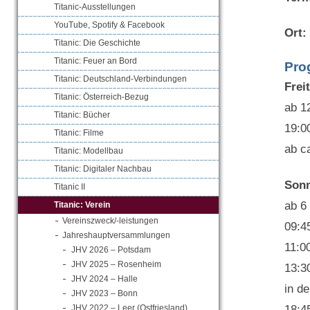
Titanic-Ausstellungen
YouTube, Spotify & Facebook
Ort:
Titanic: Die Geschichte
Titanic: Feuer an Bord
Pro
Titanic: Deutschland-Verbindungen
Freit
Titanic: Österreich-Bezug
ab 1
Titanic: Bücher
19:0
Titanic: Filme
ab c
Titanic: Modellbau
Titanic: Digitaler Nachbau
Sonn
Titanic II
ab 6
Titanic: Verein
Vereinszweck/-leistungen
09:4
Jahreshauptversammlungen
11:0
JHV 2026 – Potsdam
JHV 2025 – Rosenheim
13:3
JHV 2024 – Halle
in de
JHV 2023 – Bonn
18:4
JHV 2022 – Leer (Ostfriesland)