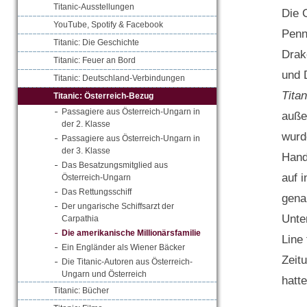
Titanic-Ausstellungen
Die 
YouTube, Spotify & Facebook
Penn
Titanic: Die Geschichte
Drak
Titanic: Feuer an Bord
und 
Titanic: Deutschland-Verbindungen
Tita
Titanic: Österreich-Bezug
Passagiere aus Österreich-Ungarn in
auße
der 2. Klasse
wurd
Passagiere aus Österreich-Ungarn in
der 3. Klasse
Hand
Das Besatzungsmitglied aus
auf 
Österreich-Ungarn
Das Rettungsschiff
gena
Der ungarische Schiffsarzt der
Unte
Carpathia
Die amerikanische Millionärsfamilie
Line
Ein Engländer als Wiener Bäcker
Zeit
Die Titanic-Autoren aus Österreich-
Ungarn und Österreich
hatt
Titanic: Bücher