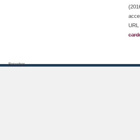
(201
acce
URL
card
Besucher