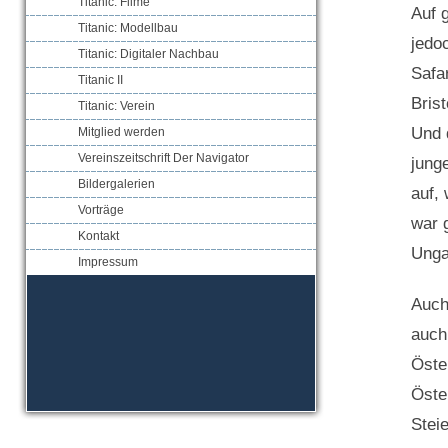
Titanic: Filme
Auf 
Titanic: Modellbau
jedo
Titanic: Digitaler Nachbau
Safa
Titanic II
Bris
Titanic: Verein
Und 
Mitglied werden
Vereinszeitschrift Der Navigator
jung
Bildergalerien
auf,
Vorträge
war 
Kontakt
Unga
Impressum
Auch
auch
Öste
Öste
Stei