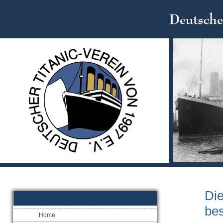
Die
bes
Home