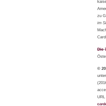
kais
Amer
zu G
im S
Mach
Card
Die
Öste
© 20
unte
(201
acce
URL
card