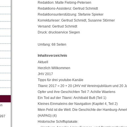
Redaktion: Malte Fiebing-Petersen
Redaktions-Assistenz: Gertrud Schmidt
Redaktionsunterstützung: Stefanie Spieker
Korrekturleser: Gertrud Schmidt, Susanne Störmer
Versand: Gertrud Schmidt
Druck: druckservice Siegen
Umfang: 68 Seiten
Inhaltsverzeichnis
Aktuell
Herzlich Willkommen
JHV 2017
Tipps für drei youtube-Kanäle
Titanic
2017 = 20 + 20 (JHV mit Vereinsjubiläum und 20 J
Opfer und ihre Geschichten Teil 7: Achille Waelens
Ein Tod auf der
Titanic
: Archibald Butt (Teil 1)
Kleines Einmaleins der Navigation (Kapitel 4, Teil 2)
en
Mein Feld ist die Welt. Die Geschichte der Hamburg-Ameri
(HAPAG) (4)
1997
Historische Schiffsplakate: