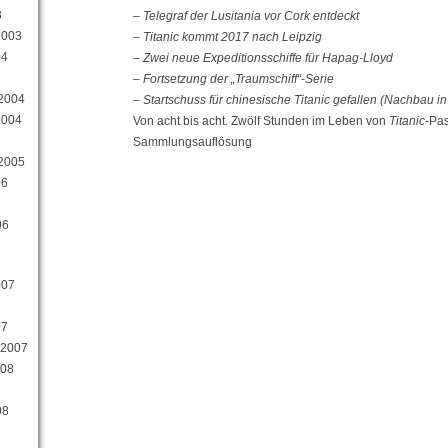
3
– Telegraf der Lusitania vor Cork entdeckt
2003
– Titanic kommt 2017 nach Leipzig
04
– Zwei neue Expeditionsschiffe für Hapag-Lloyd
– Fortsetzung der „Traumschiff“-Serie
 2004
– Startschuss für chinesische Titanic gefallen (Nachbau in
2004
Von acht bis acht. Zwölf Stunden im Leben von
Titanic
-Pas
Sammlungsauflösung
 2005
06
06
007
07
 2007
008
08