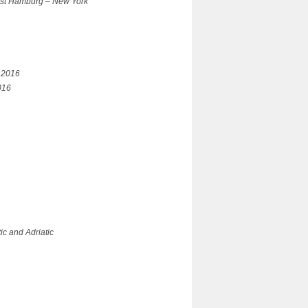
nst Hamburg – New York
r 2016
016
tic and Adriatic