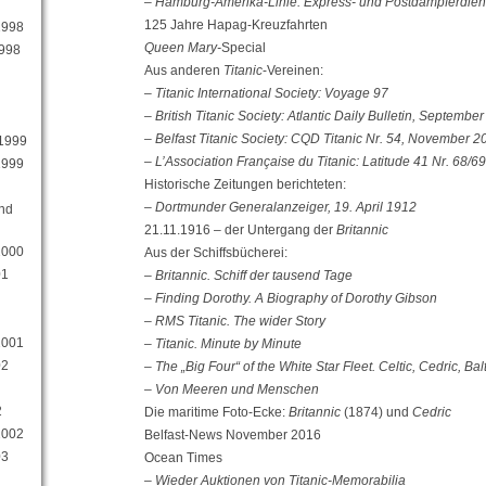
–
Hamburg-Amerika-Linie: Express- und Postdampferdie
125 Jahre Hapag-Kreuzfahrten
1998
Queen Mary-
Special
1998
Aus anderen
Titanic
-Vereinen:
–
Titanic International Society: Voyage 97
– British Titanic Society: Atlantic Daily Bulletin, Septembe
– Belfast Titanic Society: CQD Titanic Nr. 54, November 2
 1999
– L’Association Française du Titanic: Latitude 41 Nr. 68/69
1999
Historische Zeitungen berichteten:
– Dortmunder Generalanzeiger, 19. April 1912
und
21.11.1916 – der Untergang der
Britannic
2000
Aus der Schiffsbücherei:
01
– Britannic. Schiff der tausend Tage
– Finding Dorothy. A Biography of Dorothy Gibson
– RMS Titanic. The wider Story
2001
– Titanic. Minute by Minute
02
– The „Big Four“ of the White Star Fleet. Celtic, Cedric, Bal
– Von Meeren und Menschen
2
Die maritime Foto-Ecke:
Britannic
(1874) und
Cedric
2002
Belfast-News November 2016
03
Ocean Times
– Wieder Auktionen von Titanic-Memorabilia