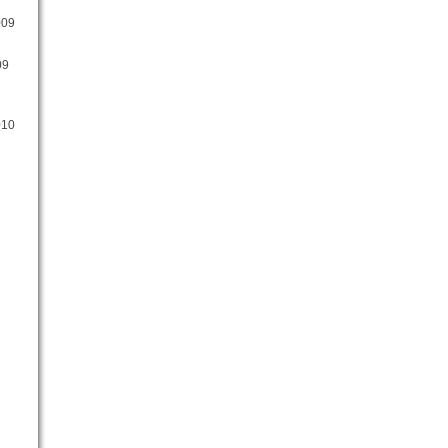
009
09
010