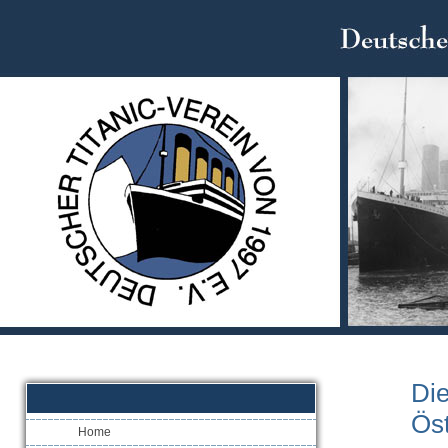
Di
Öst
Home