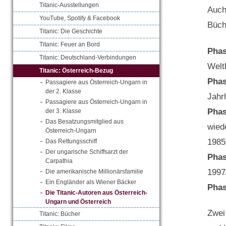
Titanic-Ausstellungen
Auch
YouTube, Spotify & Facebook
Büch
Titanic: Die Geschichte
Titanic: Feuer an Bord
Phas
Titanic: Deutschland-Verbindungen
Welt
Titanic: Österreich-Bezug
Phas
Passagiere aus Österreich-Ungarn in
der 2. Klasse
Jahr
Passagiere aus Österreich-Ungarn in
Phas
der 3. Klasse
Das Besatzungsmitglied aus
wied
Österreich-Ungarn
1985
Das Rettungsschiff
Der ungarische Schiffsarzt der
Phas
Carpathia
1997
Die amerikanische Millionärsfamilie
Ein Engländer als Wiener Bäcker
Phas
Die Titanic-Autoren aus Österreich-
Ungarn und Österreich
Zwei
Titanic: Bücher