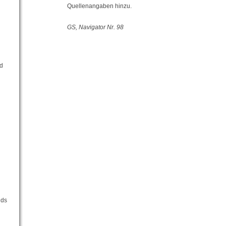
Quellenangaben hinzu.
GS, Navigator Nr. 98
rd
d
nds