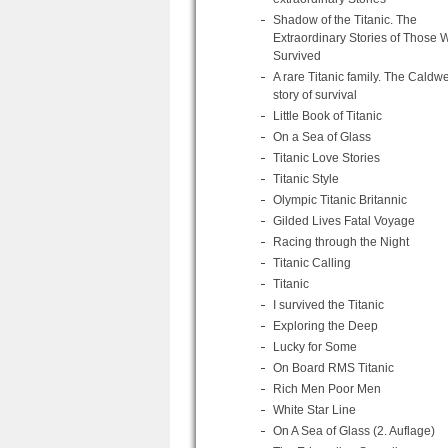
Shadow of the Titanic. The
Extraordinary Stories of Those 
Survived
A rare Titanic family. The Caldwe
story of survival
Little Book of Titanic
On a Sea of Glass
Titanic Love Stories
Titanic Style
Olympic Titanic Britannic
Gilded Lives Fatal Voyage
Racing through the Night
Titanic Calling
Titanic
I survived the Titanic
Exploring the Deep
Lucky for Some
On Board RMS Titanic
Rich Men Poor Men
White Star Line
On A Sea of Glass (2. Auflage)