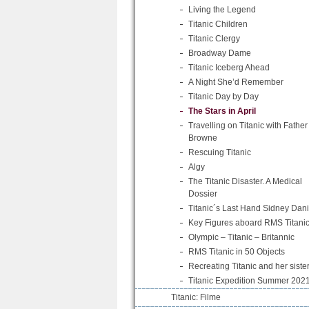
Living the Legend
Titanic Children
Titanic Clergy
Broadway Dame
Titanic Iceberg Ahead
A Night She’d Remember
Titanic Day by Day
The Stars in April
Travelling on Titanic with Father
Browne
Rescuing Titanic
Algy
The Titanic Disaster. A Medical
Dossier
Titanic´s Last Hand Sidney Dani
Key Figures aboard RMS Titani
Olympic – Titanic – Britannic
RMS Titanic in 50 Objects
Recreating Titanic and her siste
Titanic Expedition Summer 202
Titanic: Filme