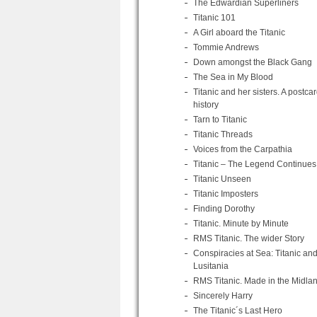
The Edwardian Superliners
Titanic 101
A Girl aboard the Titanic
Tommie Andrews
Down amongst the Black Gang
The Sea in My Blood
Titanic and her sisters. A postca
history
Tarn to Titanic
Titanic Threads
Voices from the Carpathia
Titanic – The Legend Continues
Titanic Unseen
Titanic Imposters
Finding Dorothy
Titanic. Minute by Minute
RMS Titanic. The wider Story
Conspiracies at Sea: Titanic an
Lusitania
RMS Titanic. Made in the Midla
Sincerely Harry
The Titanic´s Last Hero