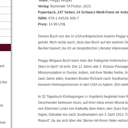
Autor:
Peggy Wirgau
Verlag:
Illuminate YA Fiction, 2021
Paperback, 247 Seiten, 14 Schwarz-Weiß-Fotos im Anh
ISBN:
978-1-64526-306-7
Preis:
14.99 US$
Dieses Buch von der in USA erfolgreichen Autorin Peggy
gelobt. Mich reizte auch, dass das Buch auf der wahren 
Becker basiert, da ich an biografischer Literatur interessier
Peggy Wirgaus Buch kann man der Kategorie historische 
ard
Stars in April“ ist echt. Die 12 Jahre alte 2. Klasse-Passag
Missionsstation in Guntur, Indien, mit ihrer Mutter Nellie,
zwei Jahre alten, kranken Bruder Richard nach Southampt
d the
bessere Heilungschancen in den USA zu haben. (Ein weiter
In 32 Tagebuch-Eintragungen (= Kapiteln) begleitet man R
Geschwister betreuen muss, auf ihrer etwa einen Monat d
nic
von Ellerman Lines von Kalkutta über Aden, den Suez Kana
Algier, Gibraltar bis nach Southampton am 3. April 1912. F
Report“, da sie sich über die Sterne mit ihrem Vater verbun
heir