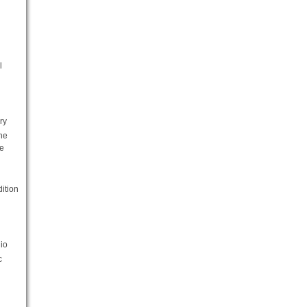
l
ry
he
e
ition
io
c