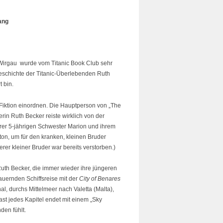
ang
 Wirgau wurde vom Titanic Book Club sehr
Geschichte der Titanic-Überlebenden Ruth
t bin.
Fiktion einordnen. Die Hauptperson von „The
ierin Ruth Becker reiste wirklich von der
 ihrer 5-jährigen Schwester Marion und ihrem
on, um für den kranken, kleinen Bruder
er kleiner Bruder war bereits verstorben.)
uth Becker, die immer wieder ihre jüngeren
auernden Schiffsreise mit der
City of Benares
l, durchs Mittelmeer nach Valetta (Malta),
ast jedes Kapitel endet mit einem „Sky
den fühlt.