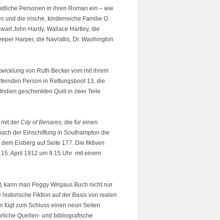
endliche Personen in ihren Roman ein – wie
es
und die irische, kinderreiche Familie O
wart John Hardy, Wallace Hartley, die
per Harper, die Navratils, Dr. Washington
twicklung von Ruth Becker vom mit ihrem
fernden Person in Rettungsboot 13, die
ndien geschenkten Quilt in zwei Teile
 mit der
City of Benares,
die für einen
 nach der Einschiffung in Southampton die
em Eisberg auf Seite 177. Die fiktiven
15. April 1912 um 9.15 Uhr mit einem
ht, kann man Peggy Wirgaus Buch nicht nur
historische Fiktion auf der Basis von realen
n fügt zum Schluss einen neun Seiten
rliche Quellen- und bibliografische