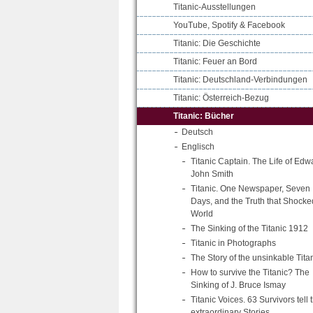
Titanic-Ausstellungen
YouTube, Spotify & Facebook
Titanic: Die Geschichte
Titanic: Feuer an Bord
Titanic: Deutschland-Verbindungen
Titanic: Österreich-Bezug
Titanic: Bücher
Deutsch
Englisch
Titanic Captain. The Life of Edw
John Smith
Titanic. One Newspaper, Seven
Days, and the Truth that Shocke
World
The Sinking of the Titanic 1912
Titanic in Photographs
The Story of the unsinkable Tita
How to survive the Titanic? The
Sinking of J. Bruce Ismay
Titanic Voices. 63 Survivors tell t
extraordinary Stories