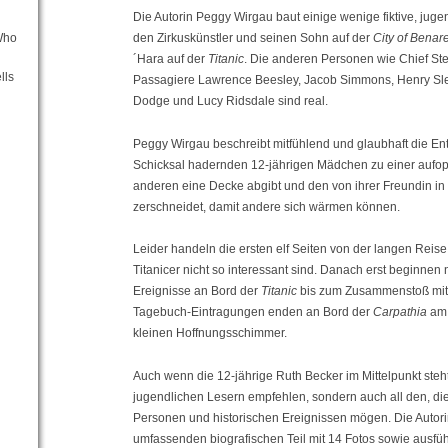
Die Autorin Peggy Wirgau baut einige wenige fiktive, jug
den Zirkuskünstler und seinen Sohn auf der
City of Benar
Who
´Hara auf der
Titanic
. Die anderen Personen wie Chief Ste
lls
Passagiere Lawrence Beesley, Jacob Simmons, Henry Slee
Dodge und Lucy Ridsdale sind real.
Peggy Wirgau beschreibt mitfühlend und glaubhaft die En
Schicksal hadernden 12-jährigen Mädchen zu einer aufop
anderen eine Decke abgibt und den von ihrer Freundin in I
zerschneidet, damit andere sich wärmen können.
Leider handeln die ersten elf Seiten von der langen Reise
Titanicer nicht so interessant sind. Danach erst beginnen
Ereignisse an Bord der
Titanic
bis zum Zusammenstoß mit d
Tagebuch-Eintragungen enden an Bord der
Carpathia
am 
kleinen Hoffnungsschimmer.
Auch wenn die 12-jährige Ruth Becker im Mittelpunkt ste
jugendlichen Lesern empfehlen, sondern auch all den, die 
Personen und historischen Ereignissen mögen. Die Autori
umfassenden biografischen Teil mit 14 Fotos sowie ausfüh