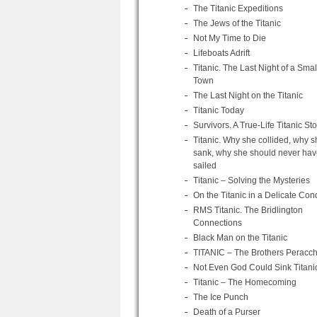
The Titanic Expeditions
The Jews of the Titanic
Not My Time to Die
Lifeboats Adrift
Titanic. The Last Night of a Smal
Town
The Last Night on the Titanic
Titanic Today
Survivors. A True-Life Titanic Sto
Titanic. Why she collided, why s
sank, why she should never hav
sailed
Titanic – Solving the Mysteries
On the Titanic in a Delicate Cond
RMS Titanic. The Bridlington
Connections
Black Man on the Titanic
TITANIC – The Brothers Peracch
Not Even God Could Sink Titani
Titanic – The Homecoming
The Ice Punch
Death of a Purser