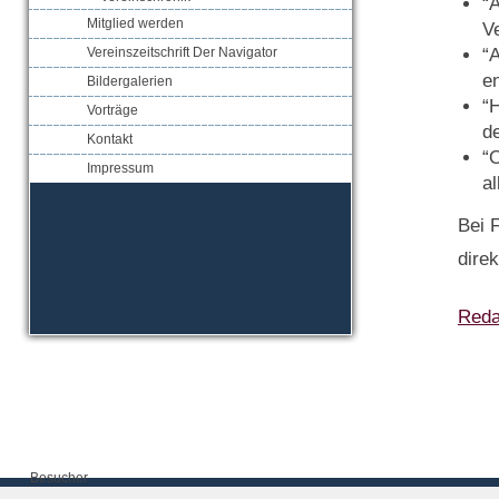
“A
Mitglied werden
Ve
“
Vereinszeitschrift Der Navigator
en
Bildergalerien
“H
Vorträge
d
Kontakt
“
Impressum
a
Bei 
dire
Redak
Besucher