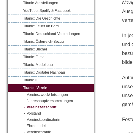
Navi
Titanic-Ausstellungen
Ausg
YouTube, Spotify & Facebook
Titanic: Die Geschichte
verte
Titanic: Feuer an Bord
Titanic: Deutschland-Verbindungen
In j
Titanic: Österreich-Bezug
und 
Titanic: Bücher
bezü
Titanic: Filme
bild
Titanic: Modellbau
Titanic: Digitaler Nachbau
Auto
Titanic II
unse
Titanic: Verein
unse
Vereinszweck/-leistungen
Jahreshauptversammlungen
gemä
Vereinszeitschrift
Vorstand
Fest
Vereinskoordinatorin
Ehrennadel
Vereinschronik