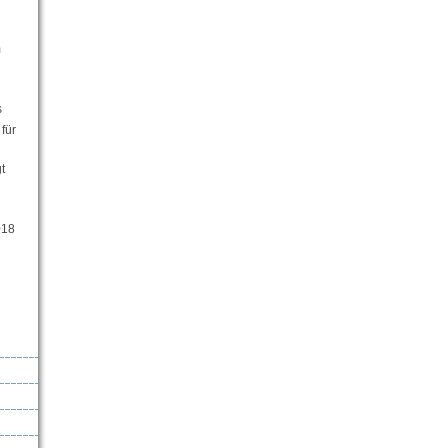
m
s
für
t
018