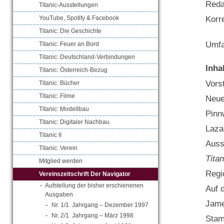
Reda
Titanic-Ausstellungen
Korr
YouTube, Spotify & Facebook
Titanic: Die Geschichte
Umfa
Titanic: Feuer an Bord
Titanic: Deutschland-Verbindungen
Inha
Titanic: Österreich-Bezug
Vors
Titanic: Bücher
Titanic: Filme
Neue
Titanic: Modellbau
Pinn
Titanic: Digitaler Nachbau
Laza
Titanic II
Auss
Titanic: Verein
Titan
Mitglied werden
Regi
Vereinszeitschrift Der Navigator
Aufstellung der bisher erschienenen
Auf 
Ausgaben
Jame
Nr. 1/1. Jahrgang – Dezember 1997
Nr. 2/1. Jahrgang – März 1998
Stam