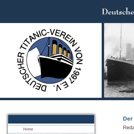
Der 
Reda
Home