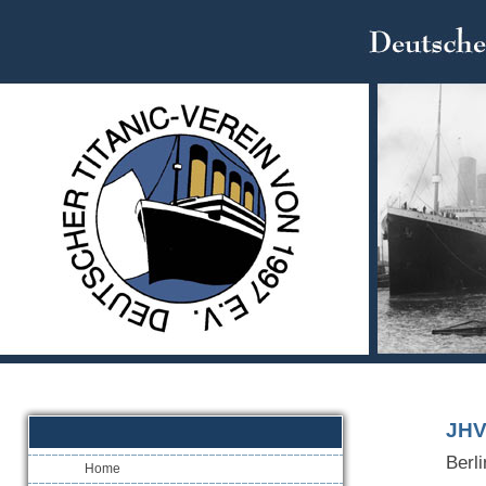
JHV
Berli
Home