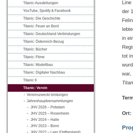
Line 
Titanic-Ausstellungen
der 
YouTube, Spotify & Facebook
Titanic: Die Geschichte
Felin
Titanic: Feuer an Bord
lebt
Titanic: Deutschland-Verbindungen
in e
Titanic: Österreich-Bezug
Regi
Titanic: Bücher
tot 
Titanic: Filme
wurd
Titanic: Modellbau
Titanic: Digitaler Nachbau
war,
Titanic II
Titan
Titanic: Verein
Vereinszweck/-leistungen
Term
Jahreshauptversammlungen
JHV 2026 – Potsdam
Ort:
JHV 2025 – Rosenheim
JHV 2024 – Halle
JHV 2023 – Bonn
Pro
JHV 2022 – Leer (Ostfriesland)