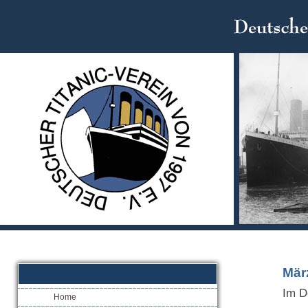
März
Im D
Home