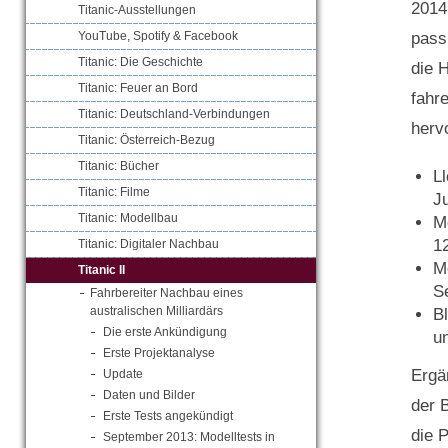
2014 
Titanic-Ausstellungen
passi
YouTube, Spotify & Facebook
Titanic: Die Geschichte
die 
Titanic: Feuer an Bord
fahr
Titanic: Deutschland-Verbindungen
herv
Titanic: Österreich-Bezug
Titanic: Bücher
Ll
Titanic: Filme
Ju
Titanic: Modellbau
M
1
Titanic: Digitaler Nachbau
M
Titanic II
S
Fahrbereiter Nachbau eines
australischen Milliardärs
B
Die erste Ankündigung
u
Erste Projektanalyse
Ergä
Update
Daten und Bilder
der 
Erste Tests angekündigt
die P
September 2013: Modelltests in