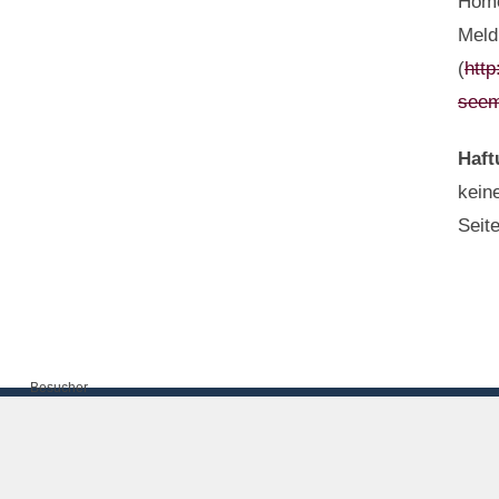
Home
Meld
(
http
seem
Haft
keine
Seit
Besucher