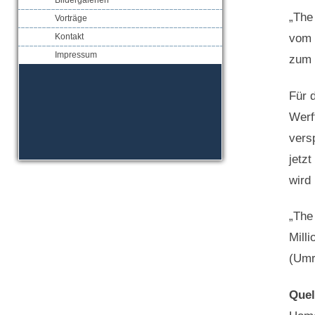
Bildergalerien
„The
Vorträge
vom 
Kontakt
Impressum
zum P
Für 
Werf
vers
jetz
wird
„The 
Mill
(Umr
Quel