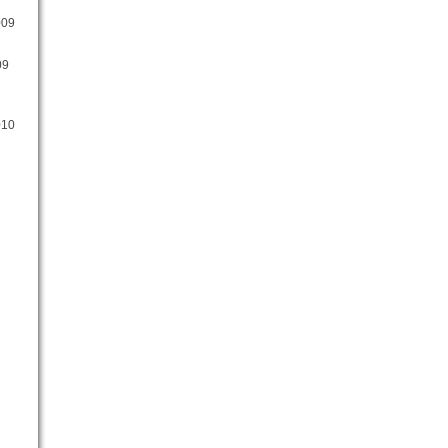
009
09
010