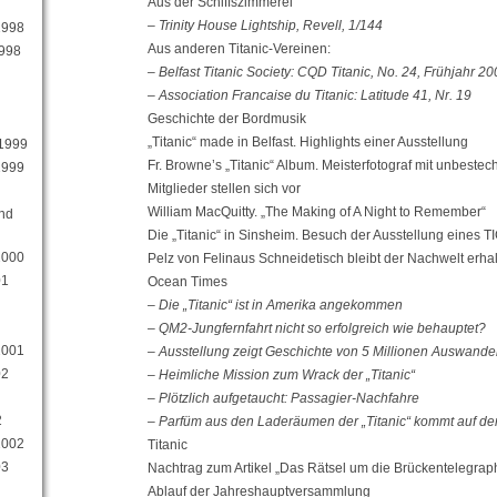
Aus der Schiffszimmerei
– Trinity House Lightship, Revell, 1/144
1998
Aus anderen Titanic-Vereinen:
1998
– Belfast Titanic Society: CQD Titanic, No. 24, Frühjahr 20
– Association Francaise du Titanic: Latitude 41, Nr. 19
Geschichte der Bordmusik
„Titanic“ made in Belfast. Highlights einer Ausstellung
 1999
Fr. Browne’s „Titanic“ Album. Meisterfotograf mit unbeste
1999
Mitglieder stellen sich vor
William MacQuitty. „The Making of A Night to Remember“
und
Die „Titanic“ in Sinsheim. Besuch der Ausstellung eines TI
2000
Pelz von Felinaus Schneidetisch bleibt der Nachwelt erha
01
Ocean Times
– Die „Titanic“ ist in Amerika angekommen
– QM2-Jungfernfahrt nicht so erfolgreich wie behauptet?
2001
– Ausstellung zeigt Geschichte von 5 Millionen Auswande
02
– Heimliche Mission zum Wrack der „Titanic“
– Plötzlich aufgetaucht: Passagier-Nachfahre
2
– Parfüm aus den Laderäumen der „Titanic“ kommt auf de
2002
Titanic
03
Nachtrag zum Artikel „Das Rätsel um die Brückentelegrap
Ablauf der Jahreshauptversammlung