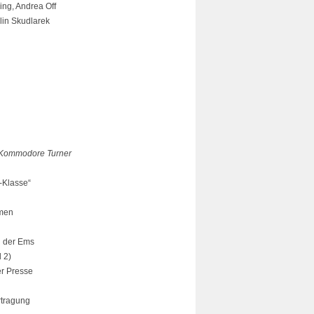
ing, Andrea Off
lin Skudlarek
n Kommodore Turner
-Klasse“
hmen
n der Ems
 2)
er Presse
rtragung