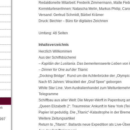
Redaktionelle Mitarbeit: Frederik Zimmermann, Malte Fieb
Korrekturleser/innen: Natascha Melin, Markus Philip, Caro
Versand: Gertrud Schmidt, Bärbel Krämer
Druck: Bechler – Büro für digitales Zeichnen
Umfang: 48 Seiten
Inhaltsverzeichnis
Herzlich Willkommen
Aus der Schiffsbücherei
– Kapitän der Lusitania. Das bemerkenswerte Leben vo
– Dinner for One auf der Titanic
„Docking Bridge“. Rund um die Achterbrücke der „Olympic
Nach 65 Jahren: Wrackteil der „Graf Spee“ geborgen
White Star Line. Vom Australienhandel zum Weltunterne
Telegramme
Schiffbau aus aller Welt: Die Meyer-Werft in Papenburg a
„Queen Elizabeth 2“. Traumreise: Ankunft in New York (Teil
en
Papier ist geduldig. Die „Titanic“-Katastrophe in der Brem
Weitere Zeitungsartikel
1997
Return to „Titanic“. Ballards neue Expedition als Live-Übe