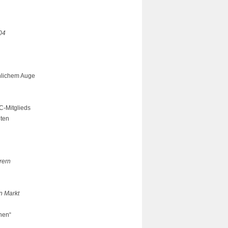
04
chlichem Auge
C-Mitglieds
lten
rern
n Markt
hen“