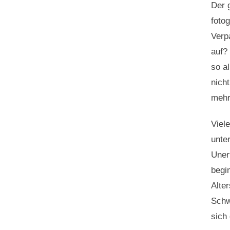
Der 
fotog
Verp
auf? 
so a
nicht
mehr
Viel
unter
Uner
begi
Alte
Schw
sich