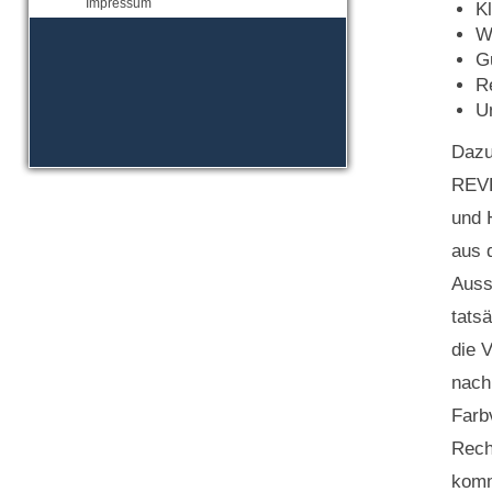
Impressum

W


U
Dazu
REVE
und 
aus 
Auss
tats
die 
nach
Farb
Rech
komm