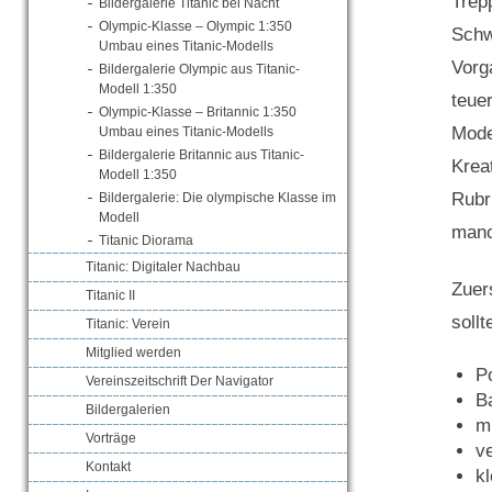
Trep
Bildergalerie Titanic bei Nacht
Olympic-Klasse – Olympic 1:350
Schw
Umbau eines Titanic-Modells
Vorg
Bildergalerie Olympic aus Titanic-
Modell 1:350
teue
Olympic-Klasse – Britannic 1:350
Mode
Umbau eines Titanic-Modells
Bildergalerie Britannic aus Titanic-
Krea
Modell 1:350
Rubri
Bildergalerie: Die olympische Klasse im
Modell
manc
Titanic Diorama
Titanic: Digitaler Nachbau
Zuer
Titanic II
sollt
Titanic: Verein
Mitglied werden
Po
Vereinszeitschrift Der Navigator

Bildergalerien
m
Vorträge
v
Kontakt
k