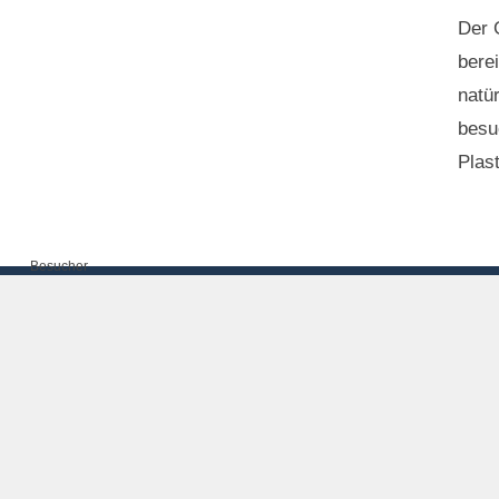
Der G
bere
natü
besu
Plas
Besucher