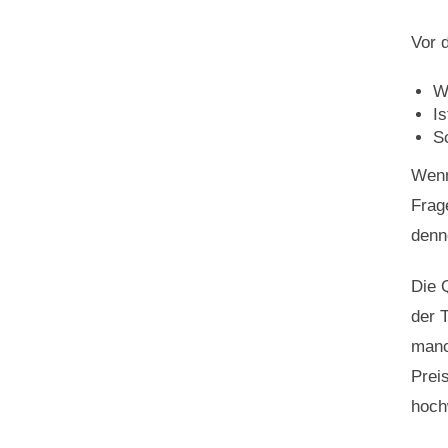
Vor 
Wi
I

Wenn
Frag
denn
Die 
der T
manc
Preis
hoch