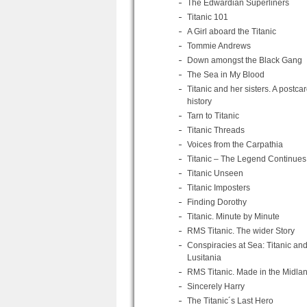
The Edwardian Superliners
Titanic 101
A Girl aboard the Titanic
Tommie Andrews
Down amongst the Black Gang
The Sea in My Blood
Titanic and her sisters. A postca
history
Tarn to Titanic
Titanic Threads
Voices from the Carpathia
Titanic – The Legend Continues
Titanic Unseen
Titanic Imposters
Finding Dorothy
Titanic. Minute by Minute
RMS Titanic. The wider Story
Conspiracies at Sea: Titanic an
Lusitania
RMS Titanic. Made in the Midla
Sincerely Harry
The Titanic´s Last Hero