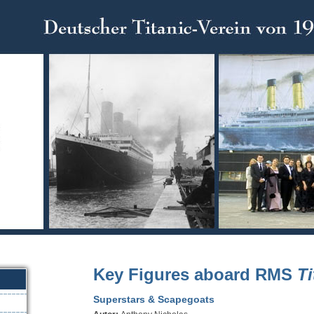
Key Figures aboard RMS
Ti
Superstars & Scapegoats