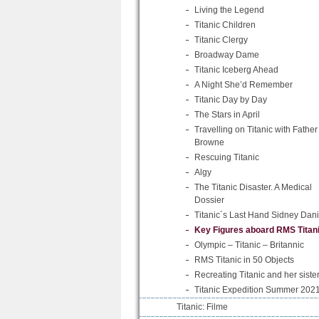
Living the Legend
Titanic Children
Titanic Clergy
Broadway Dame
Titanic Iceberg Ahead
A Night She’d Remember
Titanic Day by Day
The Stars in April
Travelling on Titanic with Father
Browne
Rescuing Titanic
Algy
The Titanic Disaster. A Medical
Dossier
Titanic´s Last Hand Sidney Dani
Key Figures aboard RMS Titan
Olympic – Titanic – Britannic
RMS Titanic in 50 Objects
Recreating Titanic and her siste
Titanic Expedition Summer 202
Titanic: Filme