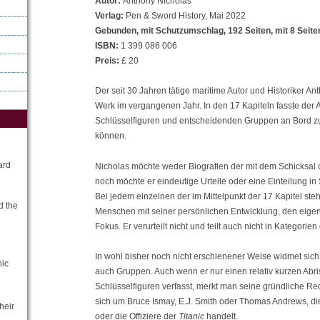
Autor:
Anthony Nicholas
Verlag:
Pen & Sword History, Mai 2022
Gebunden, mit Schutzumschlag, 192 Seiten, mit 8 Seite
ISBN:
1 399 086 006
Preis:
£ 20
Der seit 30 Jahren tätige maritime Autor und Historiker A
Werk im vergangenen Jahr. In den 17 Kapiteln fasste der A
Schlüsselfiguren und entscheidenden Gruppen an Bord zu
können.
ard
Nicholas möchte weder Biografien der mit dem Schicksal
noch möchte er eindeutige Urteile oder eine Einteilung 
Bei jedem einzelnen der im Mittelpunkt der 17 Kapitel st
d the
Menschen mit seiner persönlichen Entwicklung, den eige
Fokus. Er verurteilt nicht und teilt auch nicht in Kategorien 
In wohl bisher noch nicht erschienener Weise widmet sic
nic
auch Gruppen. Auch wenn er nur einen relativ kurzen Abri
Schlüsselfiguren verfasst, merkt man seine gründliche Rec
sich um Bruce Ismay, E.J. Smith oder Thomas Andrews, di
heir
oder die Offiziere der
Titanic
handelt.