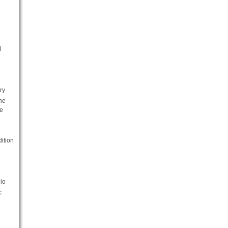
l
ry
he
e
ition
io
c