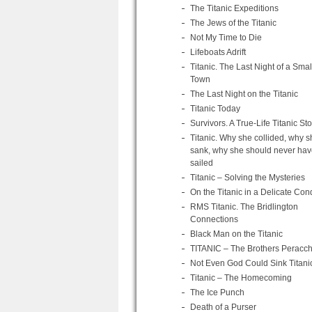
The Titanic Expeditions
The Jews of the Titanic
Not My Time to Die
Lifeboats Adrift
Titanic. The Last Night of a Smal
Town
The Last Night on the Titanic
Titanic Today
Survivors. A True-Life Titanic Sto
Titanic. Why she collided, why s
sank, why she should never hav
sailed
Titanic – Solving the Mysteries
On the Titanic in a Delicate Cond
RMS Titanic. The Bridlington
Connections
Black Man on the Titanic
TITANIC – The Brothers Peracch
Not Even God Could Sink Titani
Titanic – The Homecoming
The Ice Punch
Death of a Purser