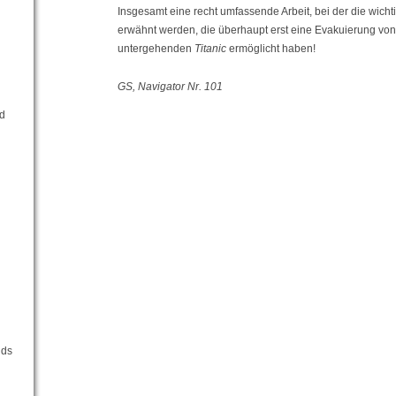
Insgesamt eine recht umfassende Arbeit, bei der die wic
erwähnt werden, die überhaupt erst eine Evakuierung von
untergehenden
Titanic
ermöglicht haben!
GS, Navigator Nr. 101
rd
d
nds