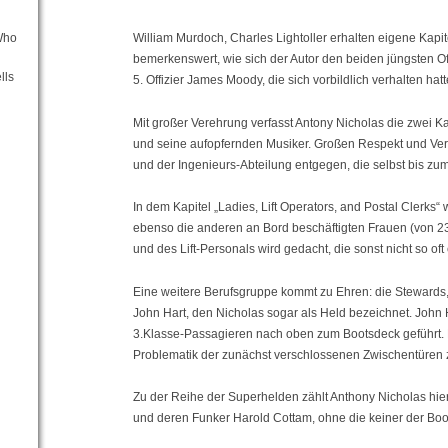
William Murdoch, Charles Lightoller erhalten eigene Kapi
Who
bemerkenswert, wie sich der Autor den beiden jüngsten Off
lls
5. Offizier James Moody, die sich vorbildlich verhalten hatt
Mit großer Verehrung verfasst Antony Nicholas die zwei K
und seine aufopfernden Musiker. Großen Respekt und Vere
und der Ingenieurs-Abteilung entgegen, die selbst bis zum
In dem Kapitel „Ladies, Lift Operators, and Postal Clerks“
ebenso die anderen an Bord beschäftigten Frauen (von 2
und des Lift-Personals wird gedacht, die sonst nicht so of
Eine weitere Berufsgruppe kommt zu Ehren: die Stewards, 
John Hart, den Nicholas sogar als Held bezeichnet. John 
3.Klasse-Passagieren nach oben zum Bootsdeck geführt. Da
Problematik der zunächst verschlossenen Zwischentüren 
Zu der Reihe der Superhelden zählt Anthony Nicholas hie
und deren Funker Harold Cottam, ohne die keiner der Boo