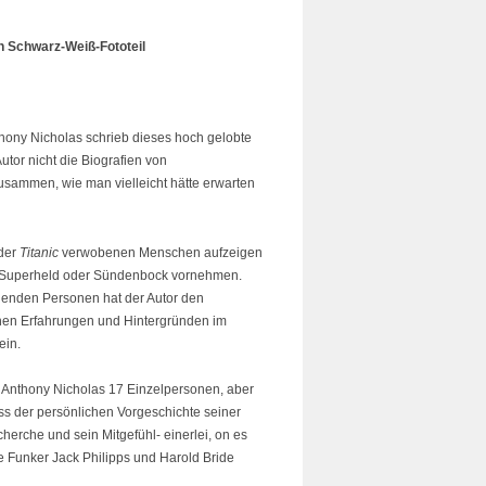
n Schwarz-Weiß-Fototeil
nthony Nicholas schrieb dieses hoch gelobte
utor nicht die Biografien von
sammen, wie man vielleicht hätte erwarten
 der
Titanic
verwobenen Menschen aufzeigen
in Superheld oder Sündenbock vornehmen.
ehenden Personen hat der Autor den
nen Erfahrungen und Hintergründen im
ein.
h Anthony Nicholas 17 Einzelpersonen, aber
ss der persönlichen Vorgeschichte seiner
herche und sein Mitgefühl- einerlei, on es
e Funker Jack Philipps und Harold Bride