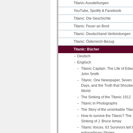
Titanic-Ausstellungen
YouTube, Spotify & Facebook
Titanic: Die Geschichte
Titanic: Feuer an Bord
Titanic: Deutschland-Verbindungen
Titanic: Österreich-Bezug
Titanic: Bücher
Deutsch
Englisch
Titanic Captain. The Life of Edw
John Smith
Titanic. One Newspaper, Seven
Days, and the Truth that Shocke
World
The Sinking of the Titanic 1912
Titanic in Photographs
The Story of the unsinkable Tita
How to survive the Titanic? The
Sinking of J. Bruce Ismay
Titanic Voices. 63 Survivors tell t
extraordinary Stories