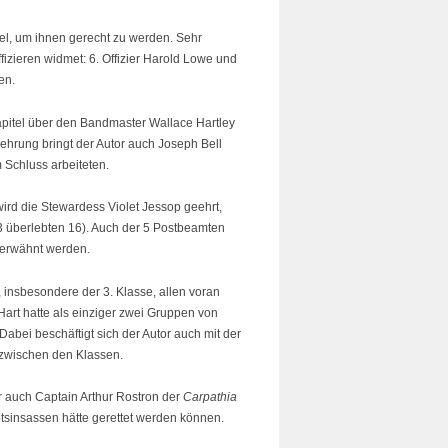
tel, um ihnen gerecht zu werden. Sehr
izieren widmet: 6. Offizier Harold Lowe und
en.
apitel über den Bandmaster Wallace Hartley
hrung bringt der Autor auch Joseph Bell
 Schluss arbeiteten.
 wird die Stewardess Violet Jessop geehrt,
3 überlebten 16). Auch der 5 Postbeamten
t erwähnt werden.
insbesondere der 3. Klasse, allen voran
Hart hatte als einziger zwei Gruppen von
bei beschäftigt sich der Autor auch mit der
zwischen den Klassen.
r auch Captain Arthur Rostron der
Carpathia
tsinsassen hätte gerettet werden können.