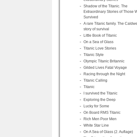
Shadow of the Titanic. The
Extraordinary Stories of Those 
Survived
A rare Titanic family. The Caldwe
story of survival
Little Book of Titanic
On a Sea of Glass
Titanic Love Stories
Titanic Style
Olympic Titanic Britannic
Gilded Lives Fatal Voyage
Racing through the Night
Titanic Calling
Titanic
I survived the Titanic
Exploring the Deep
Lucky for Some
On Board RMS Titanic
Rich Men Poor Men
White Star Line
On A Sea of Glass (2. Auflage)