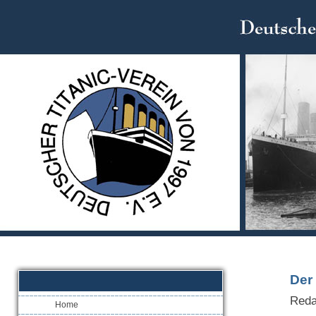
Der 
Reda
Home