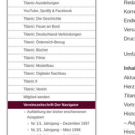
Reda
Titanic-Ausstellungen
Korr
YouTube, Spotify & Facebook
Titanic: Die Geschichte
Endl
Titanic: Feuer an Bord
Vers
Titanic: Deutschland-Verbindungen
Druc
Titanic: Österreich-Bezug
Titanic: Bücher
Umfa
Titanic: Filme
Titanic: Modellbau
Inha
Titanic: Digitaler Nachbau
Aktue
Titanic II
Herz
Titanic: Verein
Tita
Mitglied werden
Vort
Vereinszeitschrift Der Navigator
Aufstellung der bisher erschienenen
Hist
Ausgaben
– Au
Nr. 1/1. Jahrgang – Dezember 1997
Nr. 2/1. Jahrgang – März 1998
Hist