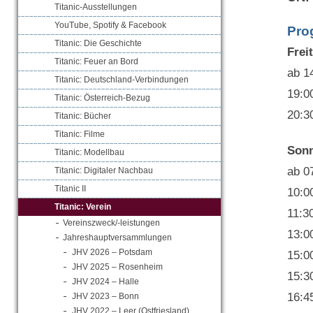
Titanic-Ausstellungen
YouTube, Spotify & Facebook
Pro
Titanic: Die Geschichte
Frei
Titanic: Feuer an Bord
ab 1
Titanic: Deutschland-Verbindungen
19:0
Titanic: Österreich-Bezug
20:3
Titanic: Bücher
Titanic: Filme
Sonn
Titanic: Modellbau
ab 0
Titanic: Digitaler Nachbau
Titanic II
10:0
Titanic: Verein
11:3
Vereinszweck/-leistungen
13:0
Jahreshauptversammlungen
JHV 2026 – Potsdam
15:0
JHV 2025 – Rosenheim
15:3
JHV 2024 – Halle
16:4
JHV 2023 – Bonn
JHV 2022 – Leer (Ostfriesland)