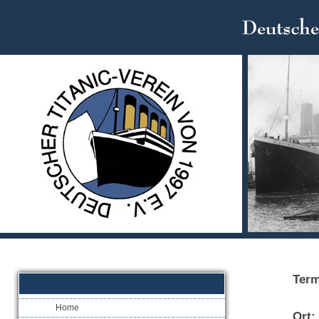
Term
Home
Ort: