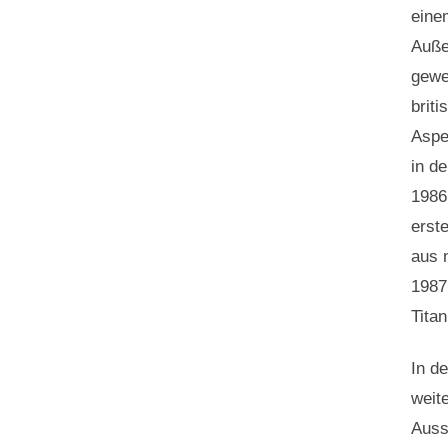
eine
Auße
gewe
brit
Aspe
in d
1986
erst
aus 
1987
Titan
In d
weit
Auss