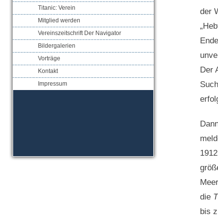
Titanic: Verein
der 
Mitglied werden
„Hebt
Vereinszeitschrift Der Navigator
Ende
Bildergalerien
unve
Vorträge
Der 
Kontakt
Such
Impressum
erfol
Dann
meld
1912
größ
Meer
die
T
bis 