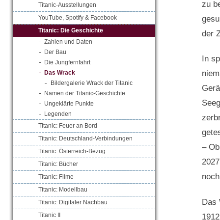
zu b
Titanic-Ausstellungen
gesu
YouTube, Spotify & Facebook
Titanic: Die Geschichte
der 
Zahlen und Daten
Der Bau
In s
Die Jungfernfahrt
niem
Das Wrack
Bildergalerie Wrack der Titanic
Gerä
Namen der Titanic-Geschichte
Seege
Ungeklärte Punkte
Legenden
zerb
Titanic: Feuer an Bord
gete
Titanic: Deutschland-Verbindungen
– Ob
Titanic: Österreich-Bezug
2027
Titanic: Bücher
noch
Titanic: Filme
Titanic: Modellbau
Das 
Titanic: Digitaler Nachbau
Titanic II
1912