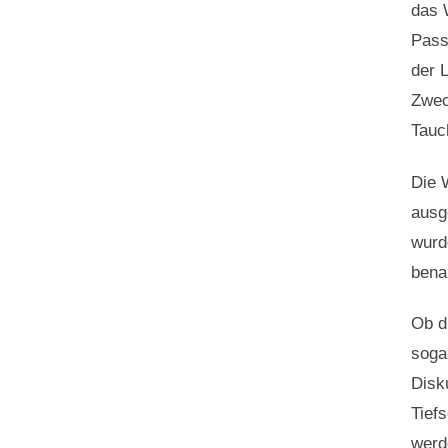
das 
Pass
der 
Zwec
Tauc
Die 
ausg
wurd
bena
Ob d
soga
Disk
Tief
werd