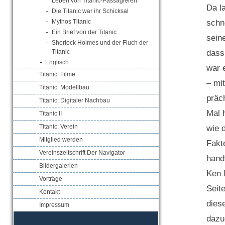
Leben von Titanic-Passagieren
Da l
Die Titanic war ihr Schicksal
schn
Mythos Titanic
Ein Brief von der Titanic
sein
Sherlock Holmes und der Fluch der
dass
Titanic
Englisch
war 
Titanic: Filme
– mi
Titanic: Modellbau
präc
Titanic: Digitaler Nachbau
Mal 
Titanic II
Titanic: Verein
wie 
Mitglied werden
Fakt
Vereinszeitschrift Der Navigator
hand
Bildergalerien
Ken 
Vorträge
Seit
Kontakt
dies
Impressum
dazu