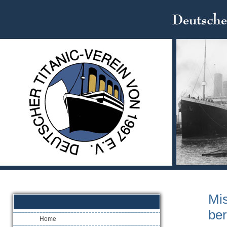
Mi
be
Home