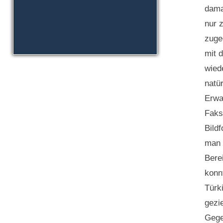
dama
nur 
zuge
mit 
wied
natür
Erwa
Faks
Bild
man 
Bere
konn
Türk
gezi
Gege