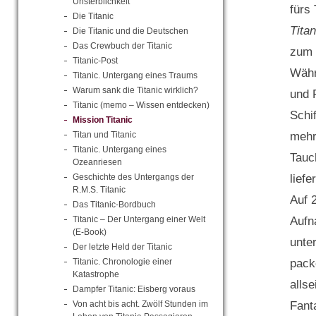
Unsterblichkeit
fürs
Die Titanic
Titan
Die Titanic und die Deutschen
Das Crewbuch der Titanic
zum 
Titanic-Post
Währ
Titanic. Untergang eines Traums
Warum sank die Titanic wirklich?
und 
Titanic (memo – Wissen entdecken)
Schi
Mission Titanic
mehr
Titan und Titanic
Titanic. Untergang eines
Tauc
Ozeanriesen
liefe
Geschichte des Untergangs der
R.M.S. Titanic
Auf 
Das Titanic-Bordbuch
Aufn
Titanic – Der Untergang einer Welt
(E-Book)
unte
Der letzte Held der Titanic
pack
Titanic. Chronologie einer
Katastrophe
alls
Dampfer Titanic: Eisberg voraus
Fanta
Von acht bis acht. Zwölf Stunden im