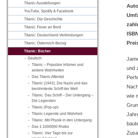
Titanic-Ausstellungen
Aut
YouTube, Spotify & Facebook
Umf
Titanic: Die Geschichte
zahl
Titanic: Feuer an Bord
ISB
Titanic: Deutschland-Verbindungen
Prei
Titanic: Österreich-Bezug
Titanic: Bücher
Jame
Deutsch
Titanic – Populäre Irrtümer und
und 
andere Wahrheiten
Perf
Das Titanic Attentat
Titanic (1943). Die Nazis und das
Nach
berühmteste Schiff der Welt
wie 
Titanic. Das Schiff – Der Untergang –
Die Legenden
Grun
Titanic (Pop-up)
Jahr
Titanic Legende und Wahrheit
Titanic. Mit Physik in den Untergang
baut
Das 1:1000000 Risiko
Zusa
Titanic. Vier Tage bis zur