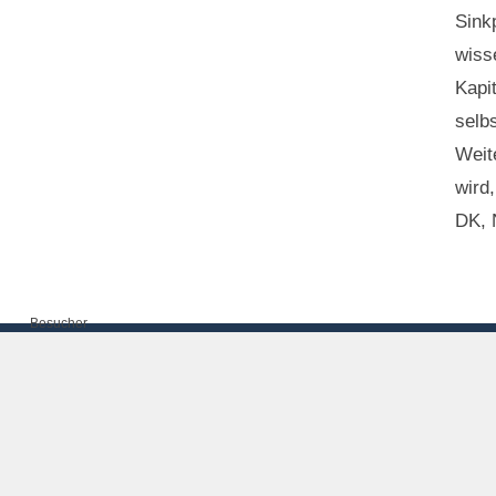
Sink
wiss
Kapi
selb
Weit
wird,
DK, 
Besucher