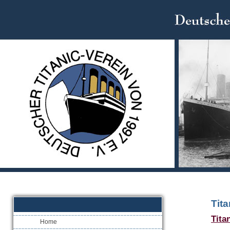
Tita
Tita
Home