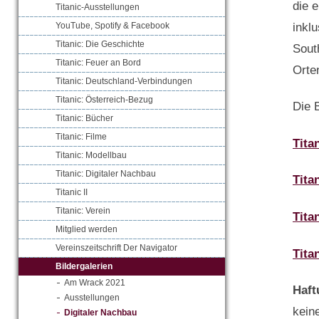
die e
Titanic-Ausstellungen
inkl
YouTube, Spotify & Facebook
Titanic: Die Geschichte
Sout
Titanic: Feuer an Bord
Orte
Titanic: Deutschland-Verbindungen
Titanic: Österreich-Bezug
Die 
Titanic: Bücher
Titanic: Filme
Tita
Titanic: Modellbau
Titanic: Digitaler Nachbau
Tita
Titanic II
Titanic: Verein
Tita
Mitglied werden
Vereinszeitschrift Der Navigator
Tita
Bildergalerien
Am Wrack 2021
Haft
Ausstellungen
keine
Digitaler Nachbau