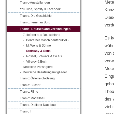
Mete
Titanic-Ausstellungen
Konz
YouTube, Spotify & Facebook
Titanic: Die Geschichte
Dies
Titanic: Feuer an Bord
vord
Titanic: Deutschland-Verbindungen
Zulieferer aus Deutschland
Es k
Benrather Maschinenfabrik AG
währ
M. Welte & Söhne
Steinway & Sons
von 
Rossel, Schwarz & Co AG
verw
Villeroy & Boch
Deutsche Passagiere
Mete
Deutsche Besatzungsmitglieder
Eing
Titanic: Österreich-Bezug
geho
Titanic: Bücher
Theo
Titanic: Filme
Titanic: Modellbau
des 
Titanic: Digitaler Nachbau
viel
Titanic II