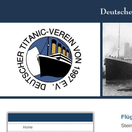
Flü
Stei
Home