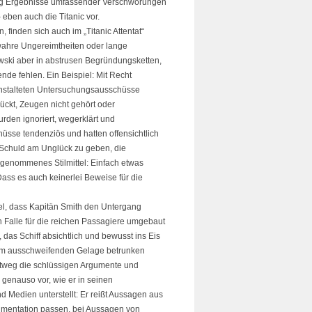
ung Ergebnisse umfassender Verschwörungen
ben auch die Titanic vor.
 finden sich auch im „Titanic Attentat“
wahre Ungereimtheiten oder lange
ewski aber in abstrusen Begründungsketten,
nde fehlen. Ein Beispiel: Mit Recht
anstalteten Untersuchungsausschüsse
rückt, Zeugen nicht gehört oder
rden ignoriert, wegerklärt und
hüsse tendenziös und hatten offensichtlich
e Schuld am Unglück zu geben, die
 genommenes Stilmittel: Einfach etwas
ss es auch keinerlei Beweise für die
l, dass Kapitän Smith den Untergang
en Falle für die reichen Passagiere umgebaut
, das Schiff absichtlich und bewusst ins Eis
em ausschweifenden Gelage betrunken
htweg die schlüssigen Argumente und
 genauso vor, wie er in seinen
Medien unterstellt: Er reißt Aussagen aus
umentation passen, bei Aussagen von