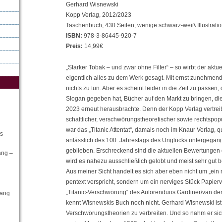
Gerhard Wisnewski
Kopp Verlag, 2012/2023
Taschenbuch, 430 Seiten, wenige schwarz-weiß Illustrati
ISBN:
978-3-86445-920-7
Preis:
14,99€
„Starker Tobak – und zwar ohne Filter“ – so wirbt der aktue
eigentlich alles zu dem Werk gesagt. Mit ernst zunehmende
nichts zu tun. Aber es scheint leider in die Zeit zu passen
Slogan gegeben hat, Bücher auf den Markt zu bringen, die „
2023 erneut herausbrachte. Denn der Kopp Verlag vertrei
schaftlicher, verschwörungstheoretischer sowie rechtspop
war das „Titanic Attentat“, damals noch im Knaur Verlag, q
as
anlässlich des 100. Jahrestags des Unglücks untergegan
geblieben. Erschreckend sind die aktuellen Bewertungen
ang –
wird es nahezu ausschließlich gelobt und meist sehr gut b
Aus meiner Sicht handelt es sich aber eben nicht um „ein
pentext verspricht, sondern um ein nerviges Stück Papie
„Titanic-Verschwörung“ des Autorenduos Gardiner/van de
gang
kennt Wisnewskis Buch noch nicht. Gerhard Wisnewski ist 
Verschwörungstheorien zu verbreiten. Und so nahm er si