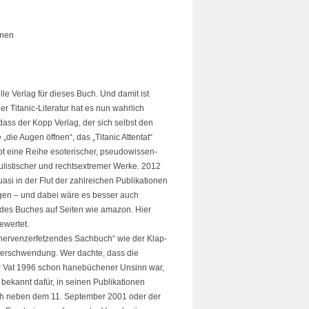
onen
lle Verlag für dieses Buch. Und damit ist
r Titanic-Literatur hat es nun wahrlich
, dass der Kopp Verlag, der sich selbst den
die Augen öffnen“, das „Titanic Attentat“
bt eine Reihe esoterischer, pseudowissen-
ulistischer und rechtsextremer Werke. 2012
uasi in der Flut der zahlreichen Publikationen
gen – und dabei wäre es besser auch
 des Buches auf Seiten wie amazon. Hier
ewertet.
 nervenzerfetzendes Sachbuch“ wie der Klap-
rverschwendung. Wer dachte, dass die
r Vat 1996 schon hanebüchener Unsinn war,
bekannt dafür, in seinen Publikationen
ch neben dem 11. September 2001 oder der