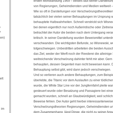
ersten Mondlandung 1969 – beides laut seiner Darstell
von Regierungen, Geheimdiensten und Medien weltweit – e
Wie so oft in Darstellungen von Verschwörungstheoretikern,
tatsächlich bei vielen seiner Behauptungen im Ursprung 
behauptete Halbwahrheiten. Schnell verstrickt sich Wisn
s
bei denen eigentlich nur noch Außerirdische oder Zeitreise
?
betrachtet der Autor die beiden nach dem Untergang ver
ken)
kritisch. In seiner Darstellung wurden Beweismittel unterd
verschwanden. Die wichtigsten Befunde, so Wisnewski, wu
totgeschwiegen. Unbestritten arbeiteten die beiden Aussc
das Ziel, weder der Werft noch der Reederei die alleinig
weitreichende Verschwörung dahinter fehlt mir aber. Gern
behaupten, dessen Gegenteil man nicht beweisen kann. Da
Behauptung selbst gibt, wird dann jedoch verschwiegen.
Und so verlieren auch andere Behauptungen, zum Beispie
elt
überlebte, die Titanic vor dem Auslaufen zu einer tödlich
wurde, die White Star Line vor der Jungfernfahrt pleite war
gesteuert wurde oder Besatzung und Passagiere bei ein
gemacht wurden, schnell an Glaubwürdigkeit, weil schlic
Beweise fehlen. Der Autor geht hierbei interessanterweise
Verschwörungstheorien Regierungen, Geheimdiensten und 
n im
dem Zusammenhang, lässt Dinge, die nicht zu seiner Arg