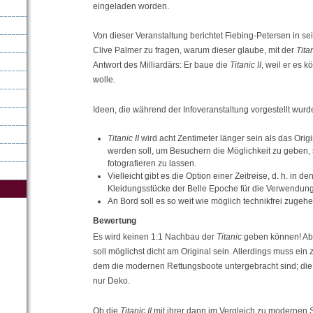
eingeladen worden.
Von dieser Veranstaltung berichtet Fiebing-Petersen in sei
Clive Palmer zu fragen, warum dieser glaube, mit der
Titan
Antwort des Milliardärs: Er baue die
Titanic II
, weil er es 
wolle.
Ideen, die während der Infoveranstaltung vorgestellt wurd
Titanic II
wird acht Zentimeter länger sein als das Ori
werden soll, um Besuchern die Möglichkeit zu geben, 
fotografieren zu lassen.
Vielleicht gibt es die Option einer Zeitreise, d. h. in
Kleidungsstücke der Belle Epoche für die Verwendung 
An Bord soll es so weit wie möglich technikfrei zugehe
Bewertung
Es wird keinen 1:1 Nachbau der
Titanic
geben können! Abe
soll möglichst dicht am Original sein. Allerdings muss ein
dem die modernen Rettungsboote untergebracht sind; die
nur Deko.
Ob die
Titanic II
mit ihrer dann im Vergleich zu modernen S