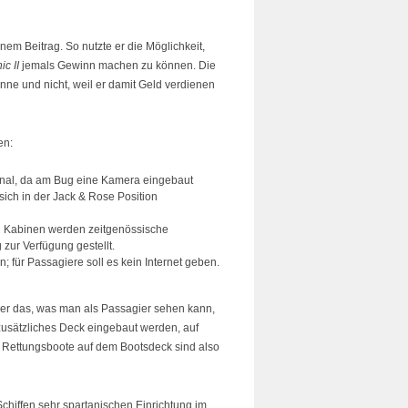
nem Beitrag. So nutzte er die Möglichkeit,
ic II
jemals Gewinn machen zu können. Die
könne und nicht, weil er damit Geld verdienen
en:
ginal, da am Bug eine Kamera eingebaut
sich in der Jack & Rose Position
 den Kabinen werden zeitgenössische
zur Verfügung gestellt.
n; für Passagiere soll es kein Internet geben.
r das, was man als Passagier sehen kann,
 zusätzliches Deck eingebaut werden, auf
 Rettungsboote auf dem Bootsdeck sind also
chiffen sehr spartanischen Einrichtung im