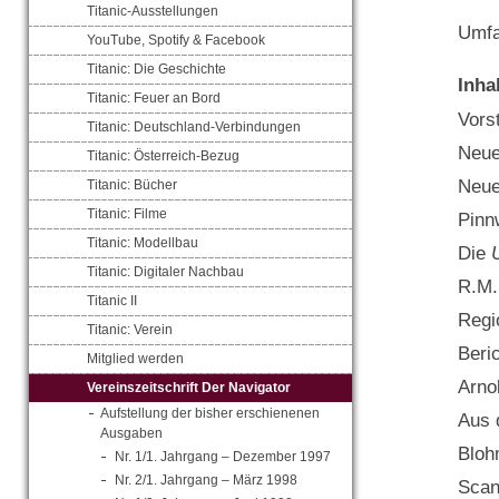
Titanic-Ausstellungen
Umfa
YouTube, Spotify & Facebook
Titanic: Die Geschichte
Inha
Titanic: Feuer an Bord
Vors
Titanic: Deutschland-Verbindungen
Neue
Titanic: Österreich-Bezug
Neue
Titanic: Bücher
Titanic: Filme
Pinn
Titanic: Modellbau
Die
Titanic: Digitaler Nachbau
R.M
Titanic II
Regi
Titanic: Verein
Beri
Mitglied werden
Arno
Vereinszeitschrift Der Navigator
Aufstellung der bisher erschienenen
Aus 
Ausgaben
Bloh
Nr. 1/1. Jahrgang – Dezember 1997
Nr. 2/1. Jahrgang – März 1998
Scan