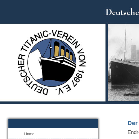
Der
Endr
Home