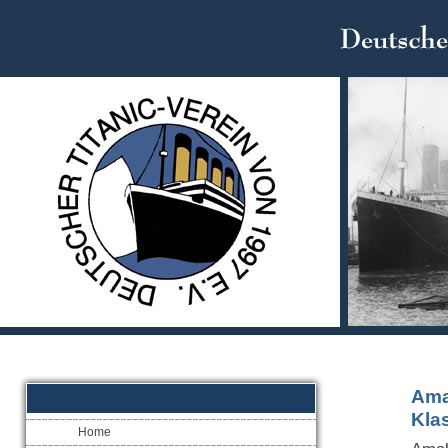
Amal
Kla
Home