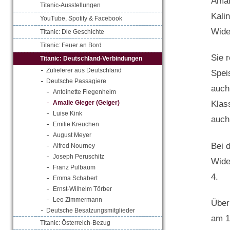
Amal
Titanic-Ausstellungen
Kali
YouTube, Spotify & Facebook
Wide
Titanic: Die Geschichte
Titanic: Feuer an Bord
Sie 
Titanic: Deutschland-Verbindungen
Zulieferer aus Deutschland
Spei
Deutsche Passagiere
auch
Antoinette Flegenheim
Amalie Gieger (Geiger)
Klas
Luise Kink
auch
Emilie Kreuchen
August Meyer
Bei 
Alfred Nourney
Joseph Peruschitz
Wide
Franz Pulbaum
4.
Emma Schabert
Ernst-Wilhelm Törber
Leo Zimmermann
Über
Deutsche Besatzungsmitglieder
am 1
Titanic: Österreich-Bezug