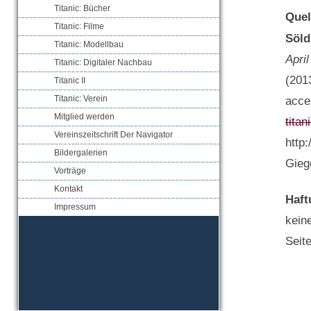
Titanic: Bücher
Quel
Titanic: Filme
Söld
Titanic: Modellbau
April
Titanic: Digitaler Nachbau
(201
Titanic II
Titanic: Verein
acce
Mitglied werden
titan
Vereinszeitschrift Der Navigator
http
Bildergalerien
Gieg
Vorträge
Kontakt
Haft
Impressum
keine
Seit