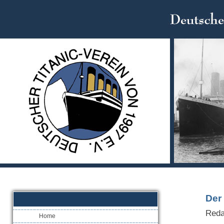
Der 
Reda
Home