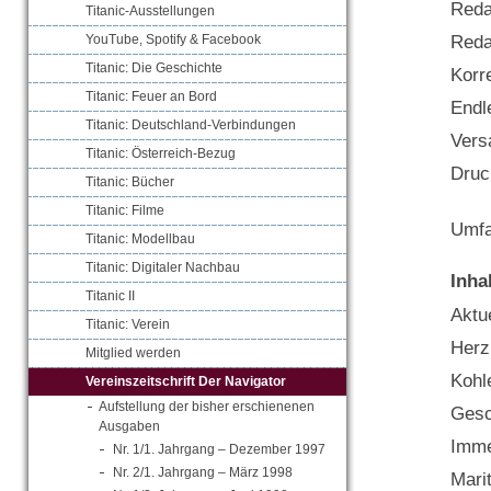
Reda
Titanic-Ausstellungen
Reda
YouTube, Spotify & Facebook
Titanic: Die Geschichte
Korr
Titanic: Feuer an Bord
Endl
Titanic: Deutschland-Verbindungen
Vers
Titanic: Österreich-Bezug
Druc
Titanic: Bücher
Titanic: Filme
Umfa
Titanic: Modellbau
Titanic: Digitaler Nachbau
Inha
Titanic II
Aktue
Titanic: Verein
Herz
Mitglied werden
Kohl
Vereinszeitschrift Der Navigator
Aufstellung der bisher erschienenen
Gesc
Ausgaben
Imme
Nr. 1/1. Jahrgang – Dezember 1997
Nr. 2/1. Jahrgang – März 1998
Marit