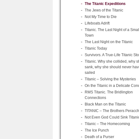
The Titanic Expeditions
The Jews of the Titanic
Not My Time to Die
Lifeboats Adrift
Titanic. The Last Night of a Smal
Town
The Last Night on the Titanic
Titanic Today
Survivors. A True-Life Titanic Sto
Titanic. Why she collided, why s
sank, why she should never hav
sailed
Titanic – Solving the Mysteries
On the Titanic in a Delicate Cond
RMS Titanic. The Bridlington
Connections
Black Man on the Titanic
TITANIC – The Brothers Peracch
Not Even God Could Sink Titani
Titanic – The Homecoming
The Ice Punch
Death of a Purser