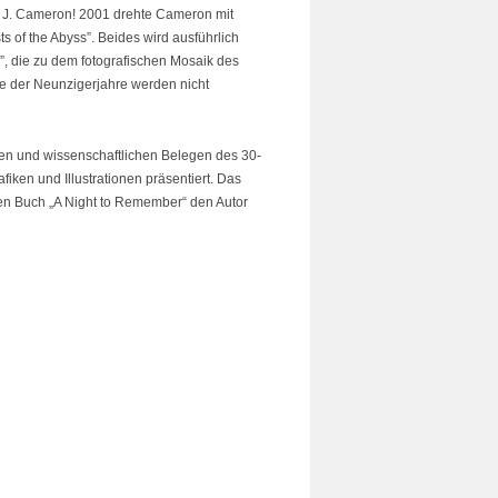
on J. Cameron! 2001 drehte Cameron mit
 of the Abyss”. Beides wird ausführlich
”, die zu dem fotografischen Mosaik des
de der Neunzigerjahre werden nicht
hen und wissenschaftlichen Belegen des 30-
afiken und Illustrationen präsentiert. Das
sen Buch „A Night to Remember“ den Autor