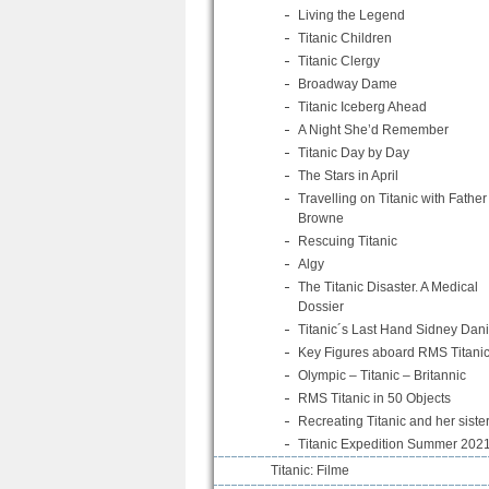
Living the Legend
Titanic Children
Titanic Clergy
Broadway Dame
Titanic Iceberg Ahead
A Night She’d Remember
Titanic Day by Day
The Stars in April
Travelling on Titanic with Father
Browne
Rescuing Titanic
Algy
The Titanic Disaster. A Medical
Dossier
Titanic´s Last Hand Sidney Dani
Key Figures aboard RMS Titani
Olympic – Titanic – Britannic
RMS Titanic in 50 Objects
Recreating Titanic and her siste
Titanic Expedition Summer 202
Titanic: Filme