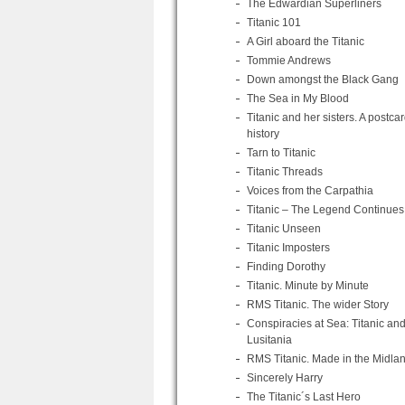
The Edwardian Superliners
Titanic 101
A Girl aboard the Titanic
Tommie Andrews
Down amongst the Black Gang
The Sea in My Blood
Titanic and her sisters. A postca
history
Tarn to Titanic
Titanic Threads
Voices from the Carpathia
Titanic – The Legend Continues
Titanic Unseen
Titanic Imposters
Finding Dorothy
Titanic. Minute by Minute
RMS Titanic. The wider Story
Conspiracies at Sea: Titanic an
Lusitania
RMS Titanic. Made in the Midla
Sincerely Harry
The Titanic´s Last Hero