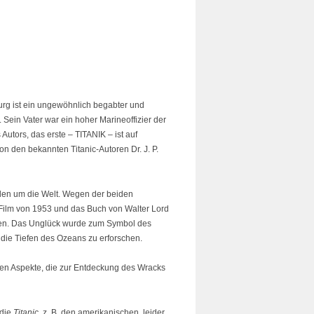
rg ist ein ungewöhnlich begabter und
. Sein Vater war ein hoher Marineoffizier der
Autors, das erste – TITANIK – ist auf
n den bekannten Titanic-Autoren Dr. J. P.
en um die Welt. Wegen der beiden
 Film von 1953 und das Buch von Walter Lord
ßen. Das Unglück wurde zum Symbol des
die Tiefen des Ozeans zu erforschen.
nen Aspekte, die zur Entdeckung des Wracks
 die
Titanic
, z. B. den amerikanischen leider