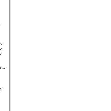
l
ry
he
e
ition
io
c