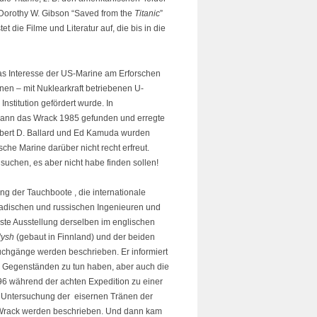
 Dorothy W. Gibson “Saved from the
Titanic
”
et die Filme und Literatur auf, die bis in die
Das Interesse der US-Marine am Erforschen
en – mit Nuklearkraft betriebenen U-
stitution gefördert wurde. In
ann das Wrack 1985 gefunden und erregte
obert D. Ballard und Ed Kamuda wurden
che Marine darüber nicht recht erfreut.
suchen, es aber nicht habe finden sollen!
g der Tauchboote , die internationale
adischen und russischen Ingenieuren und
erste Ausstellung derselben im englischen
dysh
(gebaut in Finnland) und der beiden
chgänge werden beschrieben. Er informiert
n Gegenständen zu tun haben, aber auch die
6 während der achten Expedition zu einer
e Untersuchung der eisernen Tränen der
 Wrack werden beschrieben. Und dann kam