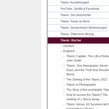
Titanic-Ausstellungen
YouTube, Spotify & Facebook
Titanic: Die Geschichte
Titanic: Feuer an Bord
Titanic: Deutschland-Verbindungen
Titanic: Österreich-Bezug
Titanic: Bücher
Deutsch
Englisch
Titanic Captain. The Life of Edw
John Smith
Titanic. One Newspaper, Seven
Days, and the Truth that Shocke
World
The Sinking of the Titanic 1912
Titanic in Photographs
The Story of the unsinkable Tita
How to survive the Titanic? The
Sinking of J. Bruce Ismay
Titanic Voices. 63 Survivors tell t
extraordinary Stories