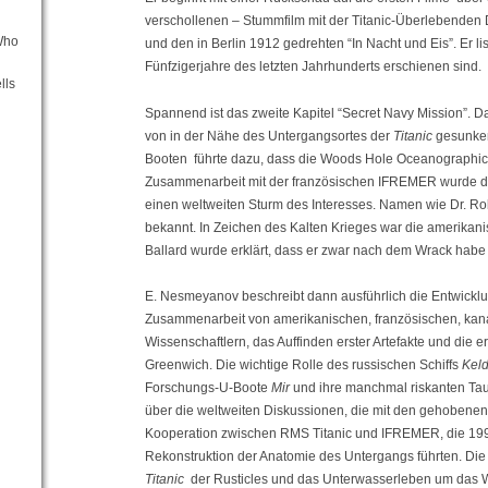
verschollenen – Stummfilm mit der Titanic-Überlebenden
Who
und den in Berlin 1912 gedrehten “In Nacht und Eis”. Er list
Fünfzigerjahre des letzten Jahrhunderts erschienen sind.
lls
Spannend ist das zweite Kapitel “Secret Navy Mission”. 
von in der Nähe des Untergangsortes der
Titanic
gesunken
Booten führte dazu, dass die Woods Hole Oceanographic In
Zusammenarbeit mit der französischen IFREMER wurde d
einen weltweiten Sturm des Interesses. Namen wie Dr. R
bekannt. In Zeichen des Kalten Krieges war die amerikanis
Ballard wurde erklärt, dass er zwar nach dem Wrack habe 
E. Nesmeyanov beschreibt dann ausführlich die Entwicklun
Zusammenarbeit von amerikanischen, französischen, kan
Wissenschaftlern, das Auffinden erster Artefakte und die 
Greenwich. Die wichtige Rolle des russischen Schiffs
Kel
Forschungs-U-Boote
Mir
und ihre manchmal riskanten Tau
über die weltweiten Diskussionen, die mit den gehobene
Kooperation zwischen RMS Titanic und IFREMER, die 199
Rekonstruktion der Anatomie des Untergangs führten. Di
Titanic
der Rusticles und das Unterwasserleben um das