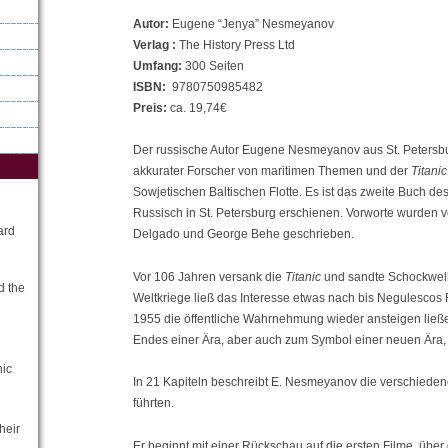
Autor:
Eugene “Jenya” Nesmeyanov
Verlag :
The History Press Ltd
Umfang:
300 Seiten
ISBN:
9780750985482
Preis:
ca. 19,74€
Der russische Autor Eugene Nesmeyanov aus St. Petersbu
akkurater Forscher von maritimen Themen und der
Titanic
Sowjetischen Baltischen Flotte. Es ist das zweite Buch des 
Russisch in St. Petersburg erschienen. Vorworte wurden vo
ard
Delgado und George Behe geschrieben.
Vor 106 Jahren versank die
Titanic
und sandte Schockwell
d the
Weltkriege ließ das Interesse etwas nach bis Negulescos
1955 die öffentliche Wahrnehmung wieder ansteigen lie
Endes einer Ära, aber auch zum Symbol einer neuen Ära, 
nic
In 21 Kapiteln beschreibt E. Nesmeyanov die verschiede
führten.
heir
Er beginnt mit einer Rückschau auf die ersten Filme über