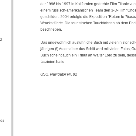
der 1996 bis 1997 in Kalifornien gedrehte Film Titanic v
einem russisch-amerikanischen Team den 3-D-Film “Ghosts
geschildert. 2004 erfolgte die Expedition “Return to
Titanic
Wracks führte. Die touristischen Tauchfahrten ab dem En
beschrieben.
rd
Das ungewöhnlich ausführliche Buch mit vielen historisc
jährigen (!) Autors über das Schiff wird mit vielen Fotos, Gr
Buch scheint auch ein Tribut an Walter Lord zu sein, des
fasziniert hatte.
GSG,
Navigator Nr. 82
d
nds