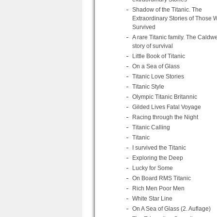
Shadow of the Titanic. The
Extraordinary Stories of Those 
Survived
A rare Titanic family. The Caldwe
story of survival
Little Book of Titanic
On a Sea of Glass
Titanic Love Stories
Titanic Style
Olympic Titanic Britannic
Gilded Lives Fatal Voyage
Racing through the Night
Titanic Calling
Titanic
I survived the Titanic
Exploring the Deep
Lucky for Some
On Board RMS Titanic
Rich Men Poor Men
White Star Line
On A Sea of Glass (2. Auflage)