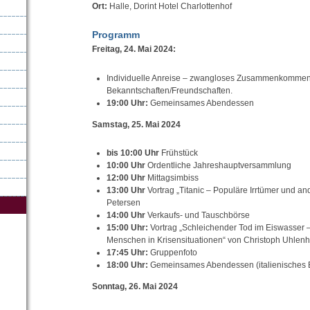
Ort:
Halle, Dorint Hotel Charlottenhof
Programm
Freitag, 24. Mai 2024:
Individuelle Anreise – zwangloses Zusammenkommen,
Bekanntschaften/Freundschaften.
19:00 Uhr:
Gemeinsames Abendessen
Samstag, 25. Mai 2024
bis 10:00 Uhr
Frühstück
10:00 Uhr
Ordentliche Jahreshauptversammlung
12:00 Uhr
Mittagsimbiss
13:00 Uhr
Vortrag „Titanic – Populäre Irrtümer und a
Petersen
14:00 Uhr
Verkaufs- und Tauschbörse
15:00 Uhr:
Vortrag „Schleichender Tod im Eiswasser 
Menschen in Krisensituationen“ von Christoph Uhlenh
17:45 Uhr:
Gruppenfoto
18:00 Uhr:
Gemeinsames Abendessen (italienisches B
Sonntag, 26. Mai 2024