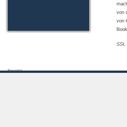
mach
von 
von 
Book
SSt,
Besucher