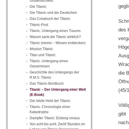
Unsterblichkeit
gegli
Die Titanic
Die Titanic und die Deutschen
Das Crewbuch der Titanic
Schn
Titanic-Post
des 
Titanic. Untergang eines Traums
Warum sank die Titanic wirklich?
verg
Titanic (memo – Wissen entdecken)
Höge
Mission Titanic
Ausg
Titan und Titanic
Titanic. Untergang eines
Wrac
Ozeanriesen
die 
Geschichte des Untergangs der
R.M.S. Titanic
Öffn
Das Titanic-Bordbuch
(45/
Titanic – Der Untergang einer Welt
(E-Book)
Der letzte Held der Titanic
Völl
Titanic. Chronologie einer
Katastrophe
gibt
Dampfer Titanic: Eisberg voraus
nach
Von acht bis acht. Zwölf Stunden im