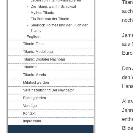
Leben von Titanic-Passagieren
Tita
Die Titanic war ihr Schicksal
auch
Mythos Titanic
Ein Brief von der Titanic
noch
Sherlock Holmes und der Fluch der
Titanic
Jame
Englisch
aus 
Titanic: Filme
Titanic: Modellbau
Euro
Titanic: Digitaler Nachbau
Titanic II
Den 
Titanic: Verein
den 
Mitglied werden
Hans
Vereinszeitschrift Der Navigator
Bildergalerien
Alle
Vorträge
Jahr
Kontakt
entha
Impressum
Bild