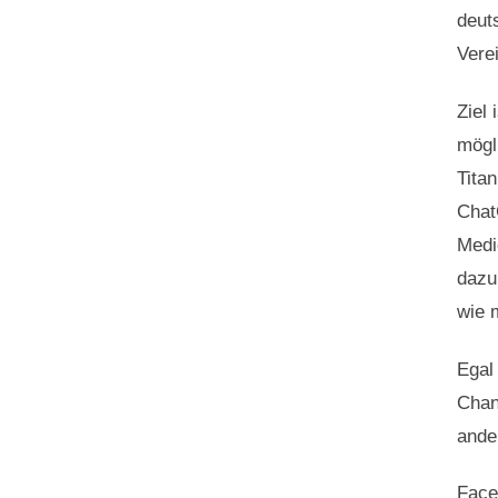
deut
Vere
Ziel
mögl
Titan
Chat
Medi
dazu
wie 
Egal
Chan
ande
Face