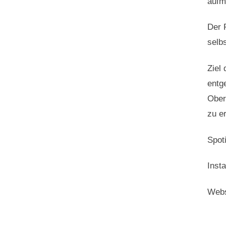
aufm
Der 
selb
Ziel
entg
Ober
zu e
Spot
Inst
Webs