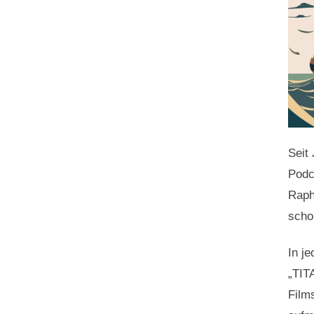
Seit
Podc
Raph
scho
In j
„TIT
Film