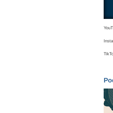
YouT
Inst
TikT
Po