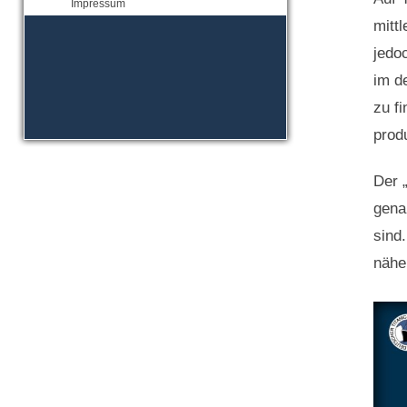
Impressum
mitt
jedoc
im d
zu f
produ
Der 
gena
sind
nähe