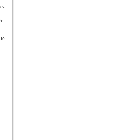
009
09
010