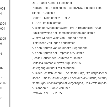
Der „Titanic-Kanal“ ist gestartet
3
Podcast – tiTENic minutes – Ist TITANIC ein guter Film?
2003
Titanic – Gedichte
04
Boote? – Nein danke! – Teil 2
TITANIC im Miniformat
 2004
Aus meiner Modellbauwerft: HMHS Britannic in 1:700
2004
Funktionsweise der Dampfmaschinen der Titanic
Gustav Wilhelm Wolff von Harland & Wolff
 2005
Historische Zeitungen berichteten
06
Auf den Spuren von Antoinette Flegenheim
Auf den Spuren der Empress of Australia
06
„Leslie House“ der Countess of Rothes
Belfast & Nomadic-News August 2025
007
Untergang auf der Freilichtbühne
Aus der Schiffsbücherei:
The Death Ship, Die vergessenen
07
Ocean Times:
Das bewegte Leben der MS Astoria, Rettung
 2007
Hamburg: Landstrompflicht vorgezogen, Das letzte Kapitel
008
Aus anderen Titanic-Vereinen
Protokoll der JHV 2025
08