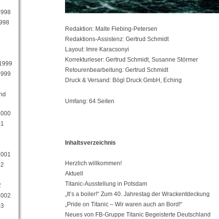
1998
1998
Redaktion: Malte Fiebing-Petersen
Redaktions-Assistenz: Gertrud Schmidt
Layout: Imre Karacsonyi
Korrekturleser: Gertrud Schmidt, Susanne Störmer
 1999
Retourenbearbeitung: Gertrud Schmidt
1999
Druck & Versand: Bögl Druck GmbH, Eching
und
Umfang: 64 Seiten
2000
01
Inhaltsverzeichnis
2001
Herzlich willkommen!
02
Aktuell
Titanic-Ausstellung in Potsdam
2
„It’s a boiler!“ Zum 40. Jahrestag der Wrackentdeckung
2002
„Pride on Titanic – Wir waren auch an Bord!“
03
Neues von FB-Gruppe Titanic Begeisterte Deutschland